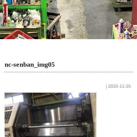
nc-senban_img05
| 2020-11-25